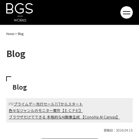
Home
>
Blog
Blog
Blog
PR
プライムデー先行セール7/7からスタート
色々なジャンルのモニター案件【ＥＣナビ】
ブラウザだけでできる 本格的なAI画像生成 【ConoHa AI Canvas】
投稿日：2026.04.15