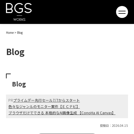
Home
>
Blog
Blog
Blog
PR
プライムデー先行セール7/7からスタート
色々なジャンルのモニター案件【ＥＣナビ】
ブラウザだけでできる 本格的なAI画像生成 【ConoHa AI Canvas】
投稿日：2026.04.15