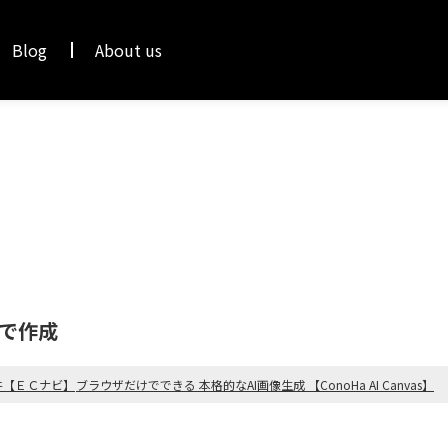
Blog
About us
みで作成
件【ＥＣナビ】
ブラウザだけでできる 本格的なAI画像生成 【ConoHa AI Canvas】