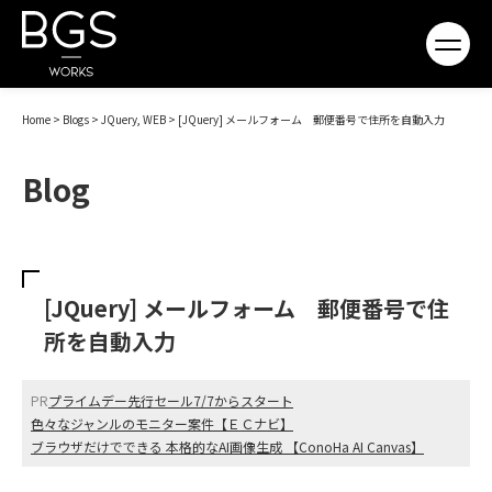
Home
>
Blogs
> JQuery, WEB >
[JQuery] メールフォーム 郵便番号で住所を自動入力
Blog
[JQuery] メールフォーム 郵便番号で住
所を自動入力
PR
プライムデー先行セール7/7からスタート
色々なジャンルのモニター案件【ＥＣナビ】
ブラウザだけでできる 本格的なAI画像生成 【ConoHa AI Canvas】