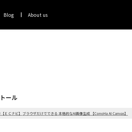
Blog
About us
ンストール
件【ＥＣナビ】
ブラウザだけでできる 本格的なAI画像生成 【ConoHa AI Canvas】