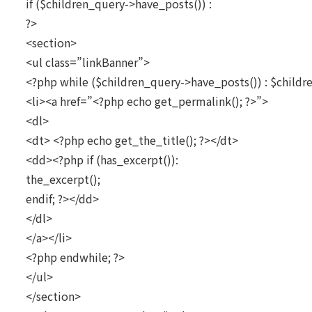
if ($children_query->have_posts()) :
?>
<section>
<ul class=”linkBanner”>
<?php while ($children_query->have_posts()) : $childr
<li><a href=”<?php echo get_permalink(); ?>”>
<dl>
<dt> <?php echo get_the_title(); ?></dt>
<dd><?php if (has_excerpt()):
the_excerpt();
endif; ?></dd>
</dl>
</a></li>
<?php endwhile; ?>
</ul>
</section>