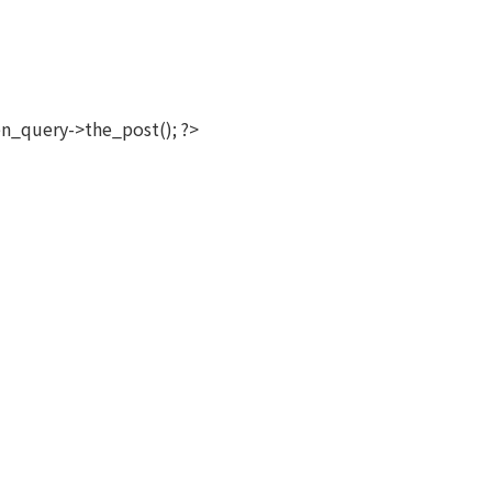
en_query->the_post(); ?>