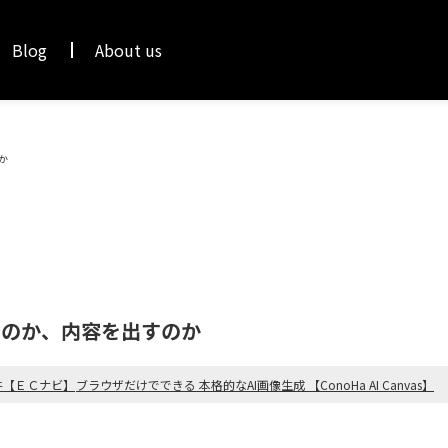
Blog
About us
か
すのか、内容を出すのか
件【ＥＣナビ】
ブラウザだけでできる 本格的なAI画像生成 【ConoHa AI Canvas】